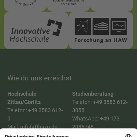
Wie du uns erreichst
Hochschule
Studienberatung
Zittau/Görlitz
Telefon:
+49 3583 612-
Telefon:
+49 3583 612-
3055
0
WhatsApp:
+49 173
Mail:
info(at)hszg.de
2086748
Mail: