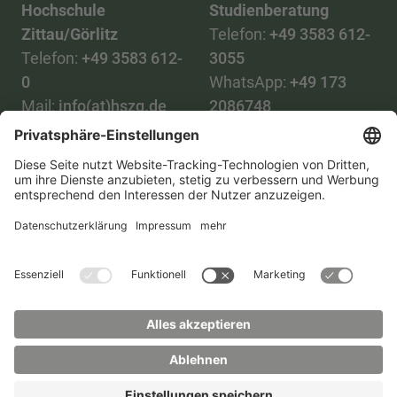
Hochschule
Studienberatung
Zittau/Görlitz
Telefon:
+49 3583 612-
Telefon:
+49 3583 612-
3055
0
WhatsApp:
+49 173
Mail:
info(at)hszg.de
2086748
Mail:
stud.info(at)hszg.de
Alle Studiengänge
Datenschutz
Transparenzgesetz
Kontakt
Lageplan
Impressum
Barrierefreiheit
Presse