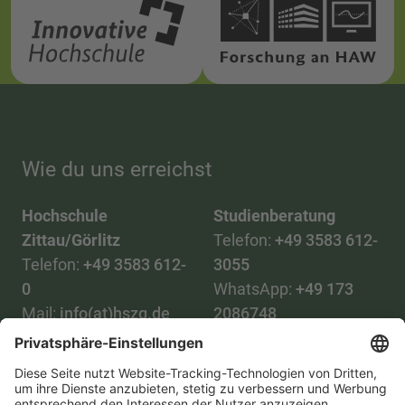
Wie du uns erreichst
Hochschule
Studienberatung
Zittau/Görlitz
Telefon:
+49 3583 612-
Telefon:
+49 3583 612-
3055
0
WhatsApp:
+49 173
Mail:
info(at)hszg.de
2086748
Mail:
stud.info(at)hszg.de